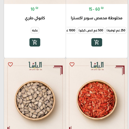
₪
₪
10
15 - 60
مخلوطة محمص سوبر اكسترا
كابوكي طري
250 غم (وقية)
500 غم (نص كيلو)
1000 غم (1 كيلو)
علبة
add_shopping_cart
add_shopping_cart
favorite_border
favorite_border