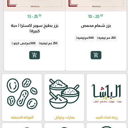
₪
₪
13 - 25
10 - 20
بزر شمام محمص
بزر بطيخ سوبر اكسترا ( حبة
كبيرة)
250 غم (وقية)
500غم(وقية)
250 غم (وقية)
500غم(نص كيلو )
add_shopping_cart
add_shopping_cart
رزمة كعك العيد
بهارات وتوابل
الفواكه المجففة