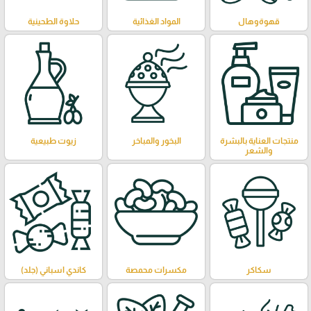
قهوةوهال
المواد الغذائية
حلاوة الطحينية
منتجات العناية بالبشرة
البخور والمباخر
زيوت طبيعية
والشعر
سكاكر
مكسرات محمصة
كاندي اسباني (جلد)