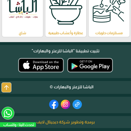
مستلزمات حلويات
عطارة وأعشاب طبيعية
شاي
تثبيت تطبيقنا
"الباشا للزعتر والبهارات"
arrow_upward
الباشا للزعتر والبهارات ©
برمجة وتطوير شركة ديجيتال لايف
تحدث الينا - واتساب