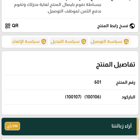
ببساطة نقوم بايصال المنتج لغاية منزلك وتقوم
بدفع الثمن لموظف التوصيل.
qr_code
public
نسخ رابط المنتج
QR
policy
policy
policy
سياسة التوصيل
سياسة التبديل
سياسة الإلغاء
تفاصيل المنتج
رقم المنتج
601
الباركود
(100106) (100107)
آراء زبائننا
596 رأي