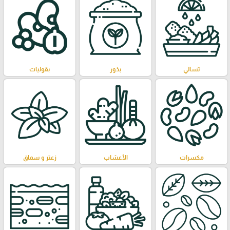
تسالي
بذور
بقوليات
مكسرات
الأعشاب
زعتر و سماق