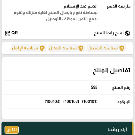
طريقة الدفع
الدفع عند الإستلام
ببساطة نقوم بايصال المنتج لغاية منزلك وتقوم
بدفع الثمن لموظف التوصيل.
qr_code
public
نسخ رابط المنتج
QR
policy
policy
policy
سياسة التوصيل
سياسة التبديل
سياسة الإلغاء
تفاصيل المنتج
رقم المنتج
598
الباركود
(100101) (100102) (100103)
آراء زبائننا
591 رأي