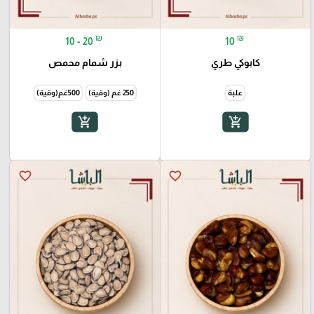
₪
₪
10 - 20
10
كابوكي طري
بزر شمام محمص
علبة
250 غم (وقية)
500غم(وقية)
add_shopping_cart
add_shopping_cart
favorite_border
favorite_border