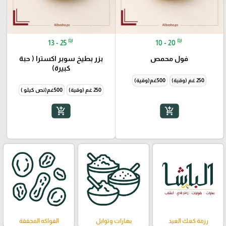
₪
₪
13 - 25
10 - 20
فول محمص
بزر بطيخ سوبر اكسترا ( حبة
كبيرة)
250 غم (وقية)
500غم(وقية)
250 غم (وقية)
500غم(نص كيلو )
add_shopping_cart
add_shopping_cart
رزمة كعك العيد
بهارات وتوابل
الفواكه المجففة