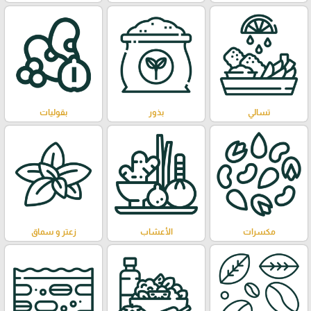
تسالي
بذور
بقوليات
مكسرات
الأعشاب
زعتر و سماق