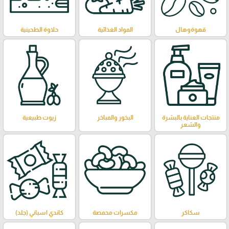
قهوةوهال
المواد الغذائية
حلاوة الطحينية
منتجات العناية بالبشرة
البخور والمباخر
زيوت طبيعية
والشعر
سكاكر
مكسرات محمصة
كاندي اسباني (جلد)