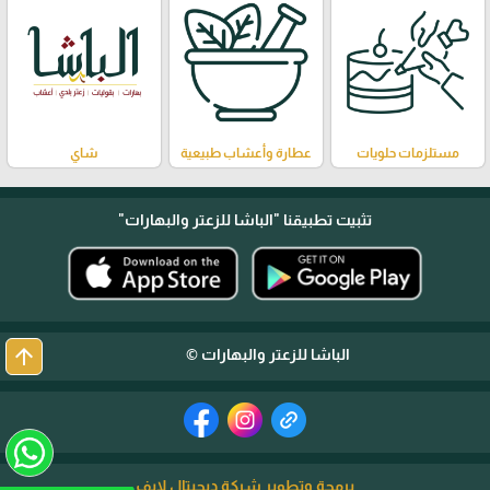
مستلزمات حلويات
عطارة وأعشاب طبيعية
شاي
تثبيت تطبيقنا
"الباشا للزعتر والبهارات"
arrow_upward
الباشا للزعتر والبهارات ©
برمجة وتطوير شركة ديجيتال لايف