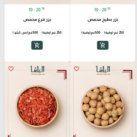
₪
₪
10 - 20
10 - 20
بزر بطيخ محمص
بزر قرع محمص
250 غم (وقية)
500غم(وقية)
250 غم (وقية)
500غم(نص كيلو )
add_shopping_cart
add_shopping_cart
favorite_border
favorite_border