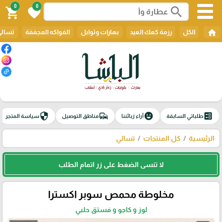
0
0
search
shopping_cart
favorite
home
الكل
رزمة كعك العيد
بهارات وتوابل
الفواكه المجففة
تسالي
security
commute
emoji_emotions
ballot
طلباتي السابقة
آراء زبائننا
مناطق التوصيل
سياسة المتجر
الرئيسية
كل المنتجات
تسالي
لا تنسى الضغط على زر اتمام الطلب
مخلوطة محمص سوبر اكسترا
لوز و كاجو و فستق حلبي