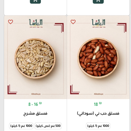
favorite_border
favorite_border
₪
₪
8 - 16
18
فستق حب ني (سوداني)
فستق مشرح
1000 غم (1 كيلو)
500 غم (نص كيلو)
1000 غم (1 كيلو)