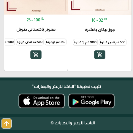
₪
₪
25 - 100
16 - 32
صنوبر باكستاني طويل
جوز بيكان بقشره
250 غم (وقية)
500 غم (نص كيلو)
1000 غم (1 كيلو)
500 غم (نص كيلو)
1000 غم (1 كيلو)
add_shopping_cart
add_shopping_cart
تثبيت تطبيقنا
"الباشا للزعتر والبهارات"
arrow_upward
الباشا للزعتر والبهارات ©