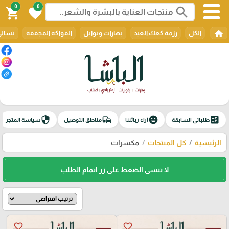
0
0
search
shopping_cart
favorite
home
الكل
رزمة كعك العيد
بهارات وتوابل
الفواكه المجففة
تسالي
security
commute
emoji_emotions
ballot
طلباتي السابقة
آراء زبائننا
مناطق التوصيل
سياسة المتجر
الرئيسية
كل المنتجات
مكسرات
لا تنسى الضغط على زر اتمام الطلب
favorite_border
favorite_border