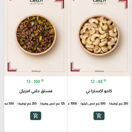
₪
₪
13 - 100
12 - 48
كاجو اكسترا ني
فستق حلبي امريكي
250 غم (وقية)
500 غم (نص كيلو)
1000 غم (1 كيلو)
125 غم (نص وقية)
250 غم (وقية)
500 غم (نص كيلو)
add_shopping_cart
add_shopping_cart