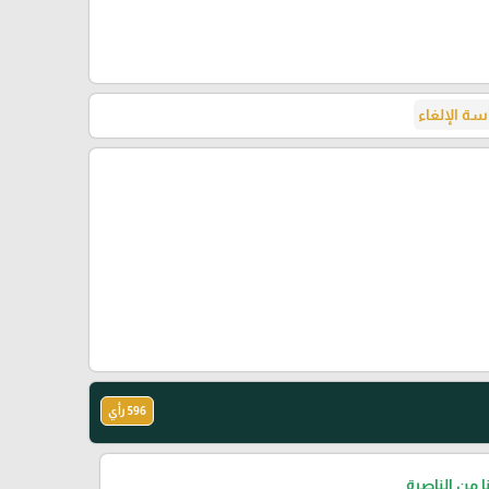
ة الإلغاء
596 رأي
نا من الناصرة