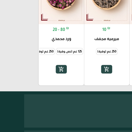
₪
₪
20 - 80
10
ميرميه مجفف
ورد محمدي
250 غم (وقية)
125 غم (نص وقية)
250 غم (وقية)
500 غم (نص كيلو)
add_shopping_cart
add_shopping_cart