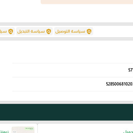
policy
policy
policy
سياسة التوصيل
سياسة التبديل
سياس
57
528500681020
جميل
زبونت