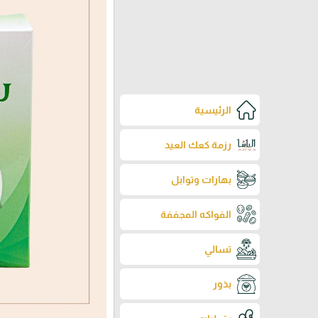
الرئيسية
رزمة كعك العيد
بهارات وتوابل
الفواكه المجففة
تسالي
بذور