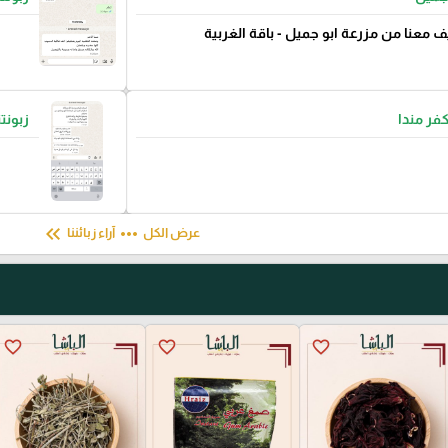
ف معنا من مزرعة ابو جميل - باقة الغربية
كفر مندا
زبونت
keyboard_double_arrow_left
more_horiz
عرض الكل
آراء زبائننا
favorite_border
favorite_border
favorite_border