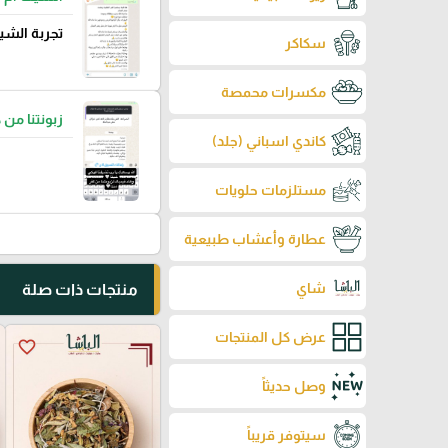
تجربة الشي
سكاكر
مكسرات محمصة
زبونتنا من 
كاندي اسباني (جلد)
مستلزمات حلويات
عطارة وأعشاب طبيعية
شاي
منتجات ذات صلة
عرض كل المنتجات
favorite_border
وصل حديثاً
سيتوفر قريباً