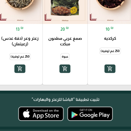
₪
₪
₪
13
20
10
كركديه
صمغ عربي مطحون
زعتر وعر (دقة عدس)
مبكت
(زعيتمان)
250 غم (وقية)
عبوة
250 غم (وقية)
add_shopping_cart
add_shopping_cart
add_shopping_cart
تثبيت تطبيقنا
"الباشا للزعتر والبهارات"