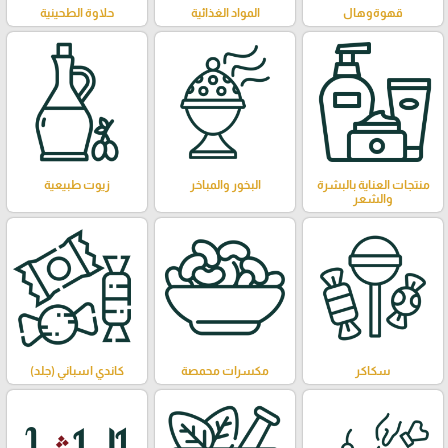
قهوةوهال
المواد الغذائية
حلاوة الطحينية
منتجات العناية بالبشرة
البخور والمباخر
زيوت طبيعية
والشعر
سكاكر
مكسرات محمصة
كاندي اسباني (جلد)