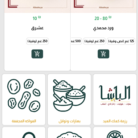
₪
₪
10
20 - 80
ورد محمدي
عشرق
125 غم (نص وقية)
250 غم (وقية)
500 غم (نص كيلو)
250 غم (وقية)
add_shopping_cart
add_shopping_cart
رزمة كعك العيد
بهارات وتوابل
الفواكه المجففة