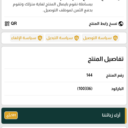
ببساطة نقوم بايصال المنتج لغاية منزلك وتقوم
بدفع الثمن لموظف التوصيل.
qr_code
public
نسخ رابط المنتج
QR
policy
policy
policy
سياسة التوصيل
سياسة التبديل
سياسة الإلغاء
تفاصيل المنتج
رقم المنتج
144
الباركود
(100336)
آراء زبائننا
591 رأي