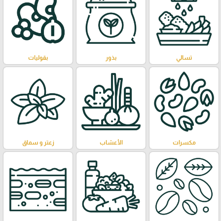
تسالي
بذور
بقوليات
مكسرات
الأعشاب
زعتر و سماق