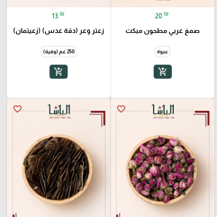
₪
₪
13
20
صمغ عربي مطحون مبكت
زعتر وعر (دقة عدس) (زعيتمان)
عبوة
250 غم (وقية)
add_shopping_cart
add_shopping_cart
favorite_border
favorite_border