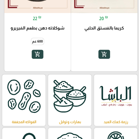
₪
₪
22
20
كريما بالفستق الحلبي
شوكلاته دهن بطعم الفيريرو
600 غم
add_shopping_cart
add_shopping_cart
رزمة كعك العيد
بهارات وتوابل
الفواكه المجففة