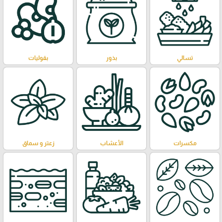
تسالي
بذور
بقوليات
مكسرات
الأعشاب
زعتر و سماق