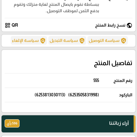
ببساطة نقوم بايصال المنتج لغاية منزلك وتقوم
بدفع الثمن لموظف التوصيل.
qr_code
public
نسخ رابط المنتج
QR
policy
policy
policy
سياسة التوصيل
سياسة التبديل
سياسة الإلغاء
تفاصيل المنتج
رقم المنتج
555
الباركود
(6253505831998) (6253813030113)
آراء زبائننا
596 رأي