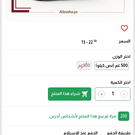
favorite_border
السعر
₪
13 - 22
اختر الوزن
500 غم (نص كيلو)
900غم
اختر الكمية
shopping_cart
شراء هذا المنتج
+
-
233
مرة تم بيع هذا المنتج لأشخاص آخرين.
طريقة الدفع
الدفع عند الإستلام