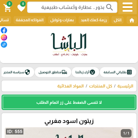
0
0
search
shopping_cart
favorite
home
الكل
رزمة كعك العيد
بهارات وتوابل
الفواكه المجففة
تسالي
security
commute
emoji_emotions
ballot
طلباتي السابقة
آراء زبائننا
مناطق التوصيل
سياسة المتجر
الرئيسية
كل المنتجات
المواد الغذائية
لا تنسى الضغط على زر اتمام الطلب
زيتون اسود مغربي
1 / 1