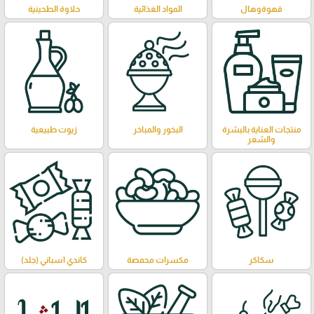
قهوةوهال
المواد الغذائية
حلاوة الطحينية
منتجات العناية بالبشرة
البخور والمباخر
زيوت طبيعية
والشعر
سكاكر
مكسرات محمصة
كاندي اسباني (جلد)