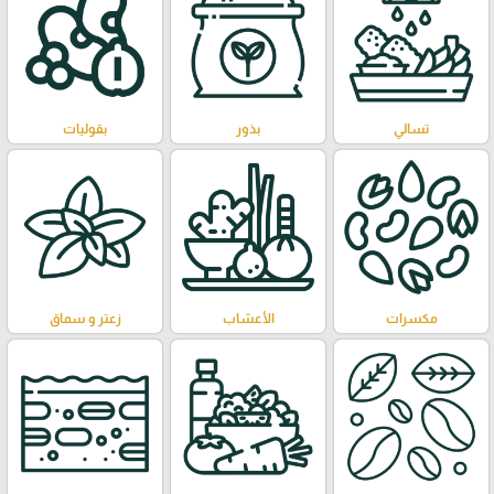
تسالي
بذور
بقوليات
مكسرات
الأعشاب
زعتر و سماق