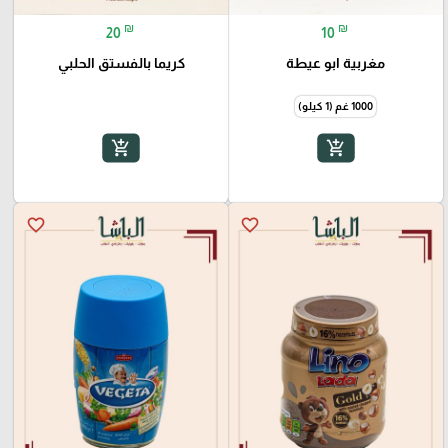
₪
₪
20
10
مغربية ابو عيطة
كريما بالفستق الحلبي
1000 غم (1 كيلو)
add_shopping_cart
add_shopping_cart
favorite_border
favorite_border