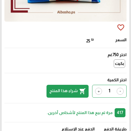
favorite_border
السعر
₪
25
اختر 750غم
بكيت
اختر الكمية
shopping_cart
شراء هذا المنتج
+
-
417
مرة تم بيع هذا المنتج لأشخاص آخرين.
طريقة الدفع
الدفع عند الإستلام