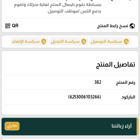
ببساطة نقوم بايصال المنتج لغاية منزلك وتقوم
بدفع الثمن لموظف التوصيل.
qr_code
public
نسخ رابط المنتج
QR
policy
policy
policy
سياسة التوصيل
سياسة التبديل
سياسة الإلغاء
تفاصيل المنتج
رقم المنتج
382
الباركود
(6253006103266)
آراء زبائننا
591 رأي