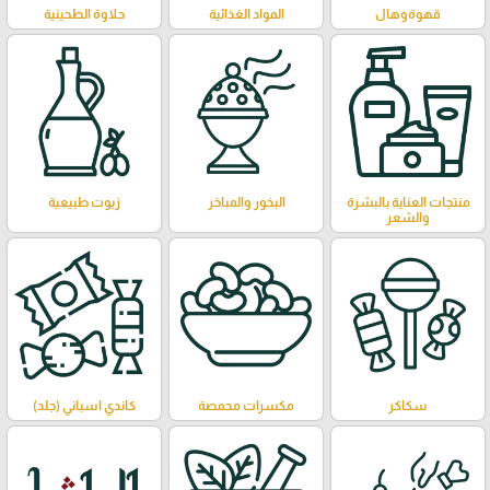
قهوةوهال
المواد الغذائية
حلاوة الطحينية
منتجات العناية بالبشرة
البخور والمباخر
زيوت طبيعية
والشعر
سكاكر
مكسرات محمصة
كاندي اسباني (جلد)