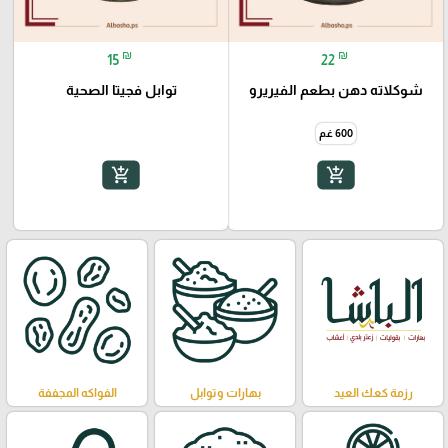
₪
₪
15
22
شوكلاته دهن بطعم الفيريرو
توابل فجيتا الصحية
600 غم
add_shopping_cart
add_shopping_cart
رزمة كعك العيد
بهارات وتوابل
الفواكه المجففة