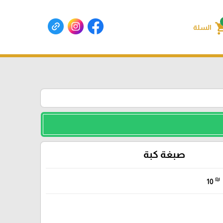
shoppin
السلة
صبغة كبة
₪
10