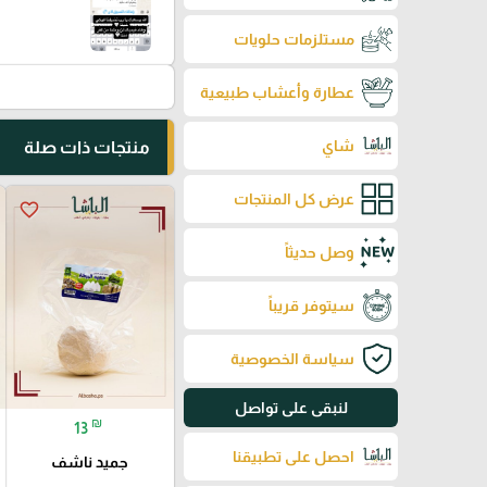
مستلزمات حلويات
عطارة وأعشاب طبيعية
شاي
منتجات ذات صلة
عرض كل المنتجات
favorite_border
وصل حديثاً
سيتوفر قريباً
سياسة الخصوصية
لنبقى على تواصل
₪
13
احصل على تطبيقنا
جميد ناشف