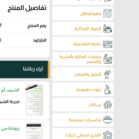
تفاصيل المنتج
قهوةوهال
رقم المنتج
7
المواد الغذائية
الباركود
(100644)
حلاوة الطحينية
منتجات العناية بالبشرة
والشعر
آراء زبائننا
البخور والمباخر
زيوت طبيعية
الشيف أم 
تجربة الشي
سكاكر
مكسرات محمصة
زبونتنا من 
كاندي اسباني (جلد)