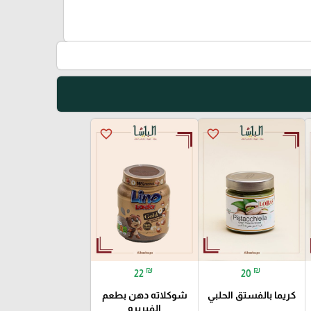
favorite_border
favorite_border
₪
₪
22
20
كريما بالفستق الحلبي
شوكلاته دهن بطعم
الفيريرو