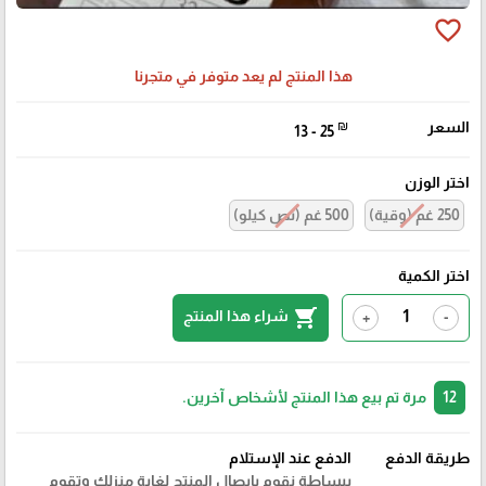
favorite_border
هذا المنتج لم يعد متوفر في متجرنا
السعر
₪
13 - 25
اختر الوزن
250 غم (وقية)
500 غم (نص كيلو)
اختر الكمية
shopping_cart
شراء هذا المنتج
+
-
12
مرة تم بيع هذا المنتج لأشخاص آخرين.
طريقة الدفع
الدفع عند الإستلام
ببساطة نقوم بايصال المنتج لغاية منزلك وتقوم