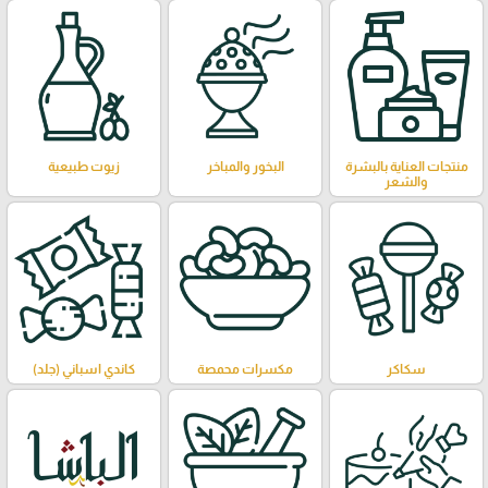
منتجات العناية بالبشرة
البخور والمباخر
زيوت طبيعية
والشعر
سكاكر
مكسرات محمصة
كاندي اسباني (جلد)