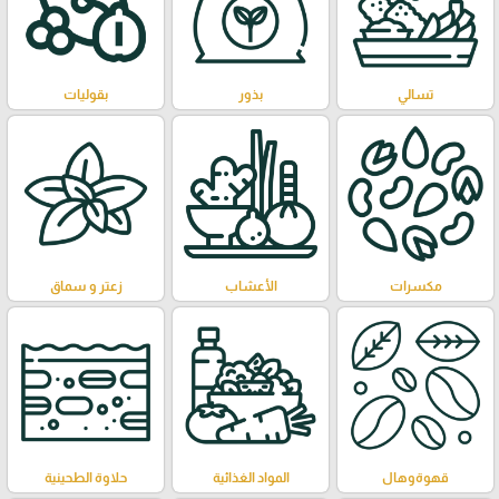
تسالي
بذور
بقوليات
مكسرات
الأعشاب
زعتر و سماق
قهوةوهال
المواد الغذائية
حلاوة الطحينية