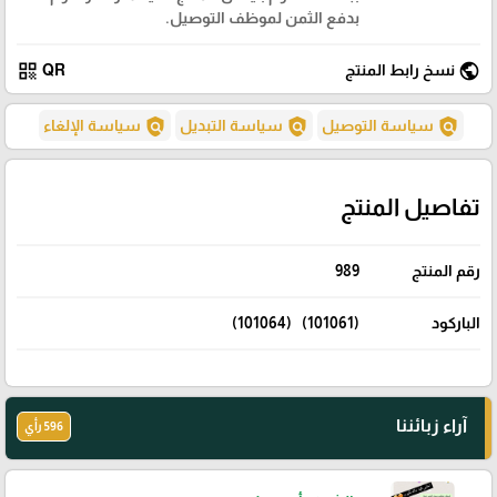
بدفع الثمن لموظف التوصيل.
qr_code
public
نسخ رابط المنتج
QR
policy
policy
policy
سياسة التوصيل
سياسة التبديل
سياسة الإلغاء
تفاصيل المنتج
رقم المنتج
989
الباركود
(101061) (101064)
آراء زبائننا
596 رأي