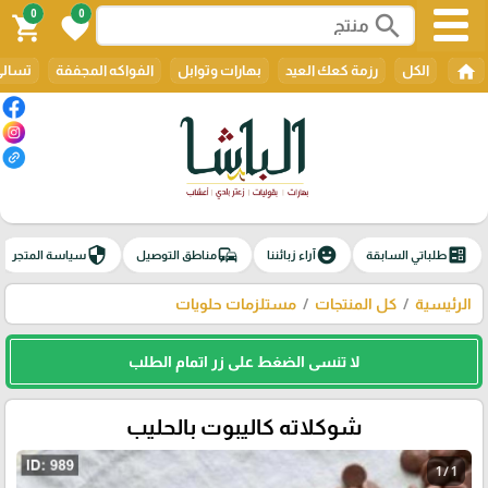
0
0
search
shopping_cart
favorite
home
الكل
رزمة كعك العيد
بهارات وتوابل
الفواكه المجففة
تسالي
security
commute
emoji_emotions
ballot
طلباتي السابقة
آراء زبائننا
مناطق التوصيل
سياسة المتجر
الرئيسية
كل المنتجات
مستلزمات حلويات
لا تنسى الضغط على زر اتمام الطلب
شوكلاته كاليبوت بالحليب
1 / 1