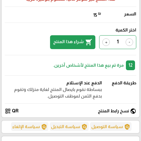
السعر
₪
15
اختر الكمية
shopping_cart
شراء هذا المنتج
+
-
12
مرة تم بيع هذا المنتج لأشخاص آخرين.
طريقة الدفع
الدفع عند الإستلام
ببساطة نقوم بايصال المنتج لغاية منزلك وتقوم
بدفع الثمن لموظف التوصيل.
qr_code
public
نسخ رابط المنتج
QR
policy
policy
policy
سياسة التوصيل
سياسة التبديل
سياسة الإلغاء