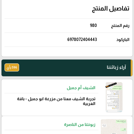
تفاصيل المنتج
رقم المنتج
980
الباركود
6978072404443
آراء زبائننا
596 رأي
الشيف أم جميل
تجربة الشيف معنا من مزرعة ابو جميل - باقة
الغربية
زبونتنا من الناصرة