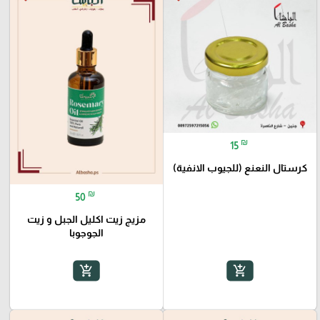
₪
15
كرستال النعنع (للجيوب الانفية)
₪
50
مزيج زيت اكليل الجبل و زيت
الجوجوبا
add_shopping_cart
add_shopping_cart