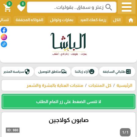
0
0
search
shopping_cart
favorite
home
الكل
رزمة كعك العيد
بهارات وتوابل
الفواكه المجففة
تسالي
security
commute
emoji_emotions
ballot
طلباتي السابقة
آراء زبائننا
مناطق التوصيل
سياسة المتجر
الرئيسية
كل المنتجات
منتجات العناية بالبشرة والشعر
لا تنسى الضغط على زر اتمام الطلب
صابون كولاجين
1 / 1