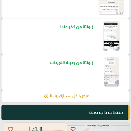
زبونتنا من كفر مندا
زبونتنا من بعينة النجيدات
keyboard_double_arrow_left
more_horiz
عرض الكل
آراء زبائننا
منتجات ذات صلة
favorite_border
favorite_border