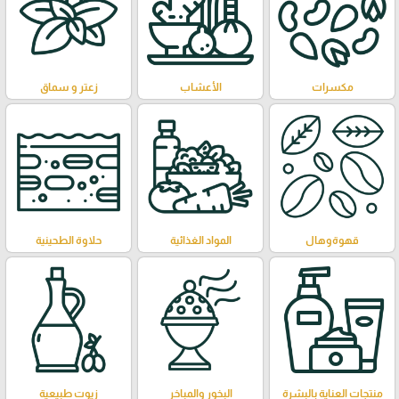
مكسرات
الأعشاب
زعتر و سماق
قهوةوهال
المواد الغذائية
حلاوة الطحينية
منتجات العناية بالبشرة
البخور والمباخر
زيوت طبيعية