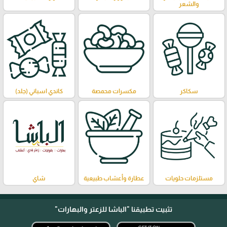
والشعر
سكاكر
مكسرات محمصة
كاندي اسباني (جلد)
مستلزمات حلويات
عطارة وأعشاب طبيعية
شاي
تثبيت تطبيقنا
"الباشا للزعتر والبهارات"