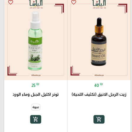
favorite_border
favorite_border
₪
₪
25
40
زيت الرجل الانيق (تكثيف اللحية)
تونر اكليل الجبل وماء الورد
عبوة
add_shopping_cart
add_shopping_cart