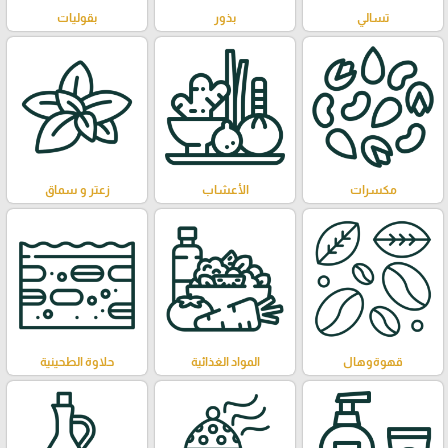
تسالي
بذور
بقوليات
مكسرات
الأعشاب
زعتر و سماق
قهوةوهال
المواد الغذائية
حلاوة الطحينية