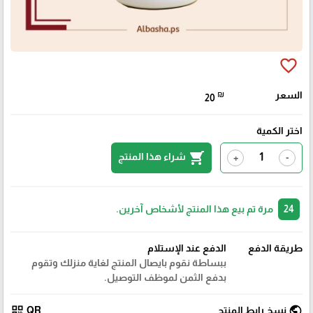
favorite_border
السعر
₪
20
اختر الكمية
shopping_cart
شراء هذا المنتج
+
-
24
مرة تم بيع هذا المنتج لأشخاص آخرين.
طريقة الدفع
الدفع عند الإستلام
ببساطة نقوم بايصال المنتج لغاية منزلك وتقوم
بدفع الثمن لموظف التوصيل.
qr_code
public
نسخ رابط المنتج
QR