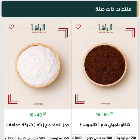
منتجات ذات صلة
favorite_border
favorite_border
₪
₪
16 - 60
10 - 40
كاكاو بلجيكي خام ( كاليبوت )
جوز الهند مع زيته ( شركة حمامة )
250 غم (وقية)
500 غم (نص كيلو)
1000 غم (1 كيلو)
250 غم (وقية)
500 غم (نص كيلو)
1000 غم (1 كيلو)