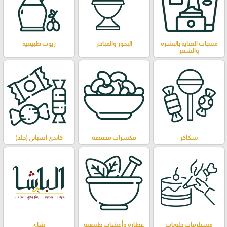
منتجات العناية بالبشرة
البخور والمباخر
زيوت طبيعية
والشعر
سكاكر
مكسرات محمصة
كاندي اسباني (جلد)
مستلزمات حلويات
عطارة وأعشاب طبيعية
شاي