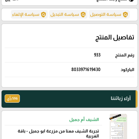
policy
policy
policy
سياسة التوصيل
سياسة التبديل
سياسة الإلغاء
تفاصيل المنتج
رقم المنتج
933
الباركود
8033971619430
آراء زبائننا
596 رأي
الشيف أم جميل
تجربة الشيف معنا من مزرعة ابو جميل - باقة
الغربية