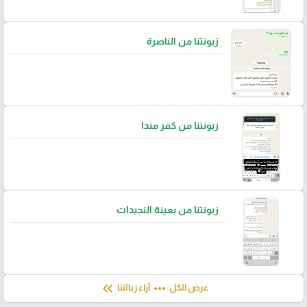
زبونتنا من الناصرة
زبونتنا من كفر مندا
زبونتنا من بعينة النجيدات
keyboard_double_arrow_left
more_horiz
عرض الكل
آراء زبائننا