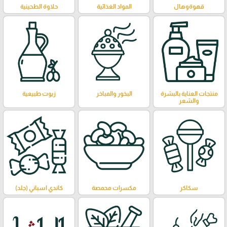
قهوةوهال
المواد الغذائية
حلاوة الطحينية
منتجات العناية بالبشرة
البخور والمباخر
زيوت طبيعية
والشعر
سكاكر
مكسرات محمصة
كاندي اسباني (جلد)