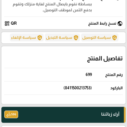
ببساطة نقوم بايصال المنتج لغاية منزلك وتقوم
بدفع الثمن لموظف التوصيل.
qr_code
public
نسخ رابط المنتج
QR
policy
policy
policy
سياسة التوصيل
سياسة التبديل
سياسة الإلغاء
تفاصيل المنتج
رقم المنتج
699
الباركود
(8411500213753)
آراء زبائننا
596 رأي