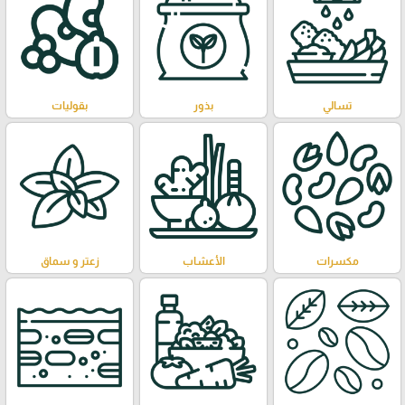
تسالي
بذور
بقوليات
مكسرات
الأعشاب
زعتر و سماق