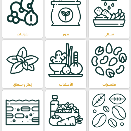
تسالي
بذور
بقوليات
مكسرات
الأعشاب
زعتر و سماق