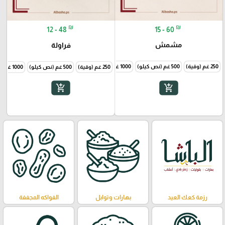
₪
₪
15 - 60
12 - 48
مشمش
فراولة
250 غم (وقية)
500 غم (نص كيلو)
1000 غم (1 كيلو)
250 غم (وقية)
500 غم (نص كيلو)
1000 غم (1 كيلو)
add_shopping_cart
add_shopping_cart
رزمة كعك العيد
بهارات وتوابل
الفواكه المجففة