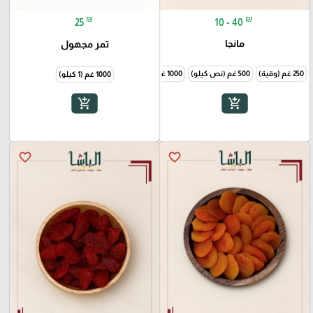
₪
₪
10 - 40
25
مانجا
تمر مجهول
250 غم (وقية)
500 غم (نص كيلو)
1000 غم (1 كيلو)
1000 غم (1 كيلو)
add_shopping_cart
add_shopping_cart
favorite_border
favorite_border