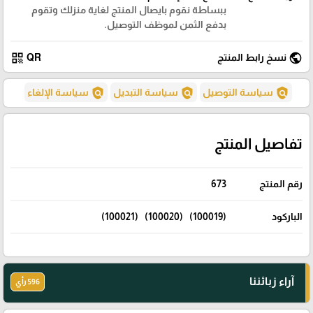
ببساطة نقوم بايصال المنتج لغاية منزلك وتقوم
بدفع الثمن لموظف التوصيل.
qr_code
public
نسخ رابط المنتج
QR
policy
policy
policy
سياسة التوصيل
سياسة التبديل
سياسة الإلغاء
تفاصيل المنتج
رقم المنتج
673
الباركود
(100019) (100020) (100021)
آراء زبائننا
596 رأي