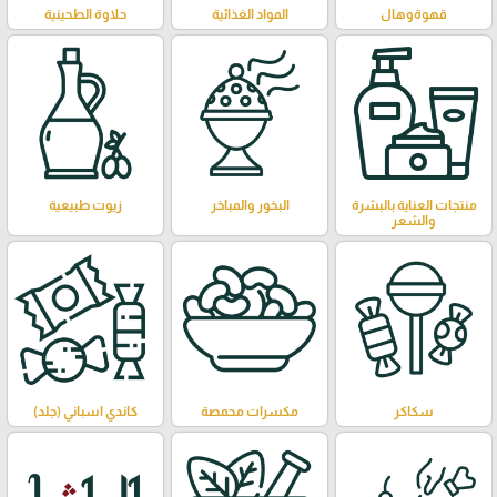
قهوةوهال
المواد الغذائية
حلاوة الطحينية
منتجات العناية بالبشرة
البخور والمباخر
زيوت طبيعية
والشعر
سكاكر
مكسرات محمصة
كاندي اسباني (جلد)