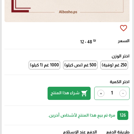
favorite_border
السعر
₪
12 - 48
اختر الوزن
250 غم (وقية)
500 غم (نص كيلو)
1000 غم (1 كيلو)
اختر الكمية
shopping_cart
شراء هذا المنتج
+
-
126
مرة تم بيع هذا المنتج لأشخاص آخرين.
طريقة الدفع
الدفع عند الإستلام