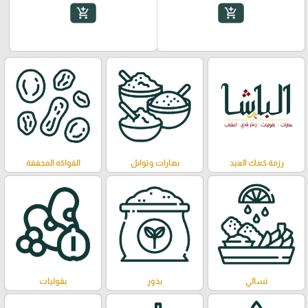
add_shopping_cart
add_shopping_cart
رزمة كعك العيد
بهارات وتوابل
الفواكه المجففة
تسالي
بذور
بقوليات