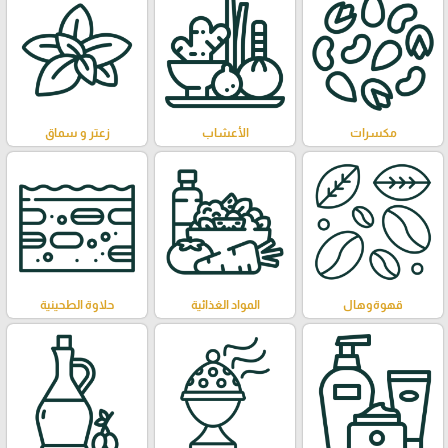
مكسرات
الأعشاب
زعتر و سماق
قهوةوهال
المواد الغذائية
حلاوة الطحينية