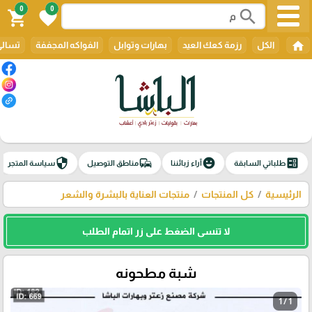
0
0
search
shopping_cart
favorite
home
الكل
رزمة كعك العيد
بهارات وتوابل
الفواكه المجففة
تسالي
security
commute
emoji_emotions
ballot
طلباتي السابقة
آراء زبائننا
مناطق التوصيل
سياسة المتجر
الرئيسية
كل المنتجات
منتجات العناية بالبشرة والشعر
لا تنسى الضغط على زر اتمام الطلب
شبة مطحونه
1 / 1