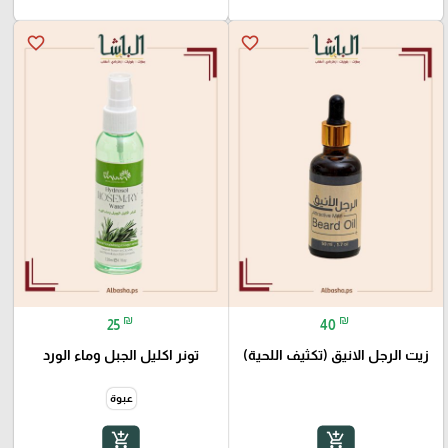
favorite_border
favorite_border
₪
₪
25
40
زيت الرجل الانيق (تكثيف اللحية)
تونر اكليل الجبل وماء الورد
عبوة
add_shopping_cart
add_shopping_cart