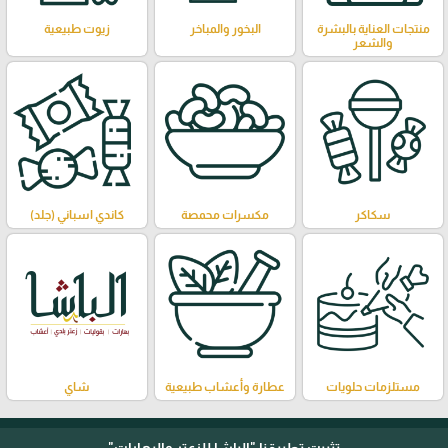
منتجات العناية بالبشرة
البخور والمباخر
زيوت طبيعية
والشعر
سكاكر
مكسرات محمصة
كاندي اسباني (جلد)
مستلزمات حلويات
عطارة وأعشاب طبيعية
شاي