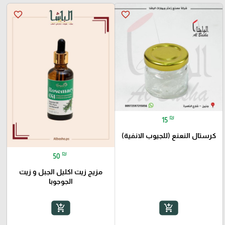
favorite_border
favorite_border
₪
15
كرستال النعنع (للجيوب الانفية)
₪
50
مزيج زيت اكليل الجبل و زيت
الجوجوبا
add_shopping_cart
add_shopping_cart