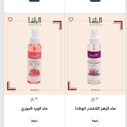
favorite_border
favorite_border
₪
₪
25
25
ماء الزهر اللافندر (تونك)
ماء الورد الجوري
عبوة
عبوة