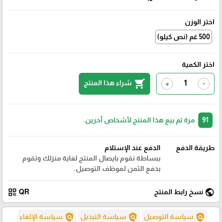
اختر الوزن
500 غم (نص كيلو)
اختر الكمية
shopping_cart
شراء هذا المنتج
+
-
91
مرة تم بيع هذا المنتج لأشخاص آخرين.
طريقة الدفع
الدفع عند الإستلام
ببساطة نقوم بايصال المنتج لغاية منزلك وتقوم
بدفع الثمن لموظف التوصيل.
qr_code
public
نسخ رابط المنتج
QR
policy
policy
policy
سياسة التوصيل
سياسة التبديل
سياسة الإلغاء