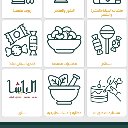
منتجات العناية بالبشرة
البخور والمباخر
زيوت طبيعية
والشعر
سكاكر
مكسرات محمصة
كاندي اسباني (جلد)
مستلزمات حلويات
عطارة وأعشاب طبيعية
شاي