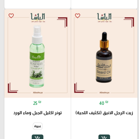
favorite_border
favorite_border
₪
₪
25
40
زيت الرجل الانيق (تكثيف اللحية)
تونر اكليل الجبل وماء الورد
عبوة