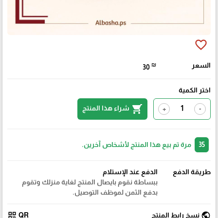
favorite_border
السعر
₪
30
اختر الكمية
shopping_cart
شراء هذا المنتج
+
-
35
مرة تم بيع هذا المنتج لأشخاص آخرين.
طريقة الدفع
الدفع عند الإستلام
ببساطة نقوم بايصال المنتج لغاية منزلك وتقوم
بدفع الثمن لموظف التوصيل.
qr_code
public
نسخ رابط المنتج
QR