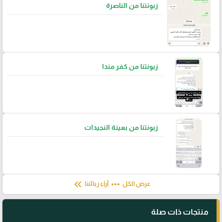
زبونتنا من الناصرة
زبونتنا من كفر مندا
زبونتنا من بعينة النجيدات
keyboard_double_arrow_left
more_horiz
عرض الكل
آراء زبائننا
منتجات ذات صلة