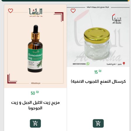
favorite_border
favorite_border
₪
15
كرستال النعنع (للجيوب الانفية)
₪
50
مزيج زيت اكليل الجبل و زيت
الجوجوبا
add_shopping_cart
add_shopping_cart