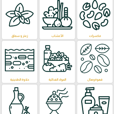
مكسرات
الأعشاب
زعتر و سماق
قهوةوهال
المواد الغذائية
حلاوة الطحينية