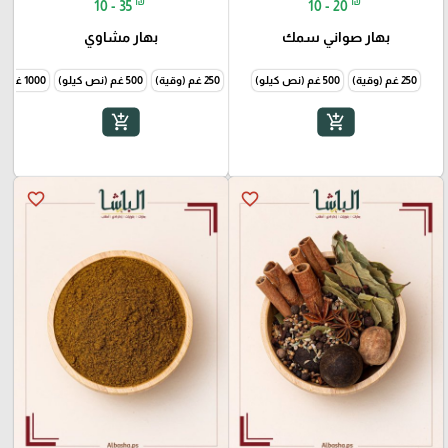
₪
₪
10 - 35
10 - 20
بهار صواني سمك
بهار مشاوي
250 غم (وقية)
500 غم (نص كيلو)
250 غم (وقية)
500 غم (نص كيلو)
1000 غم (1 كيلو)
add_shopping_cart
add_shopping_cart
favorite_border
favorite_border