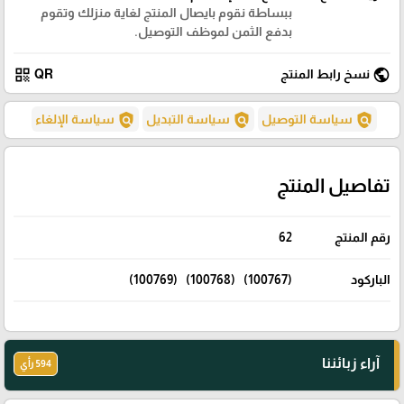
ببساطة نقوم بايصال المنتج لغاية منزلك وتقوم
بدفع الثمن لموظف التوصيل.
qr_code
public
نسخ رابط المنتج
QR
policy
policy
policy
سياسة التوصيل
سياسة التبديل
سياسة الإلغاء
تفاصيل المنتج
رقم المنتج
62
الباركود
(100767) (100768) (100769)
آراء زبائننا
594 رأي