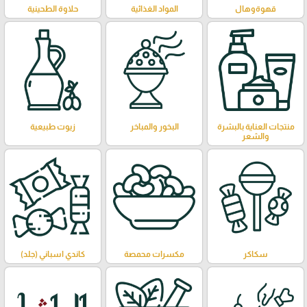
قهوةوهال
المواد الغذائية
حلاوة الطحينية
منتجات العناية بالبشرة
البخور والمباخر
زيوت طبيعية
والشعر
سكاكر
مكسرات محمصة
كاندي اسباني (جلد)