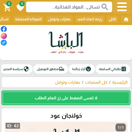
0
0
search
shopping_cart
favorite
home
الكل
رزمة كعك العيد
بهارات وتوابل
الفواكه المجففة
تسالي
security
commute
emoji_emotions
ballot
طلباتي السابقة
آراء زبائننا
مناطق التوصيل
سياسة المتجر
الرئيسية
كل المنتجات
بهارات وتوابل
لا تنسى الضغط على زر اتمام الطلب
خولنجان عود
1 / 1