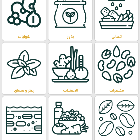
تسالي
بذور
بقوليات
مكسرات
الأعشاب
زعتر و سماق