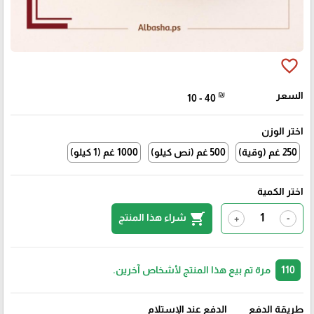
favorite_border
السعر
₪
10 - 40
اختر الوزن
250 غم (وقية)
500 غم (نص كيلو)
1000 غم (1 كيلو)
اختر الكمية
shopping_cart
شراء هذا المنتج
+
-
110
مرة تم بيع هذا المنتج لأشخاص آخرين.
طريقة الدفع
الدفع عند الإستلام