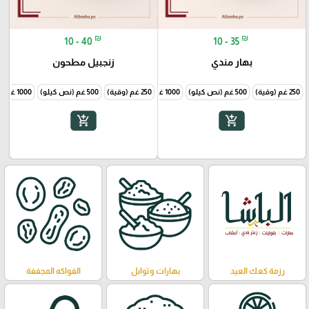
₪
₪
10 - 40
10 - 35
بهار مندي
زنجبيل مطحون
250 غم (وقية)
500 غم (نص كيلو)
1000 غم (1 كيلو)
250 غم (وقية)
500 غم (نص كيلو)
1000 غم (1 كيلو)
add_shopping_cart
add_shopping_cart
رزمة كعك العيد
بهارات وتوابل
الفواكه المجففة