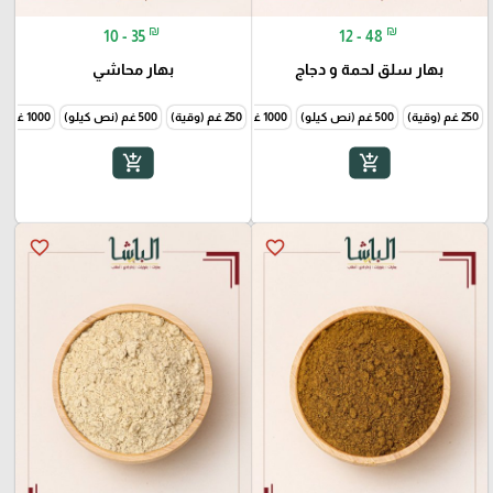
₪
₪
10 - 35
12 - 48
بهار سلق لحمة و دجاج
بهار محاشي
250 غم (وقية)
500 غم (نص كيلو)
1000 غم (1 كيلو)
250 غم (وقية)
500 غم (نص كيلو)
1000 غم (1 كيلو)
add_shopping_cart
add_shopping_cart
favorite_border
favorite_border