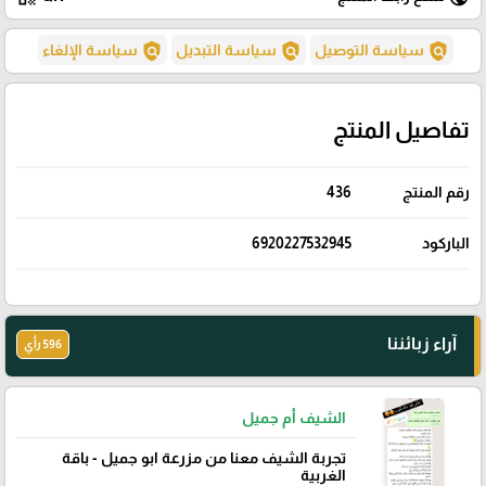
policy
policy
policy
سياسة التوصيل
سياسة التبديل
سياسة الإلغاء
تفاصيل المنتج
رقم المنتج
436
الباركود
6920227532945
آراء زبائننا
596 رأي
الشيف أم جميل
تجربة الشيف معنا من مزرعة ابو جميل - باقة
الغربية