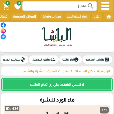
0
0
search
shopping_cart
favorite
home
الكل
رزمة كعك العيد
بهارات وتوابل
الفواكه المجففة
تسالي
security
commute
emoji_emotions
ballot
طلباتي السابقة
آراء زبائننا
مناطق التوصيل
سياسة المتجر
الرئيسية
كل المنتجات
منتجات العناية بالبشرة والشعر
لا تنسى الضغط على زر اتمام الطلب
ماء الورد للبشرة
1 / 1