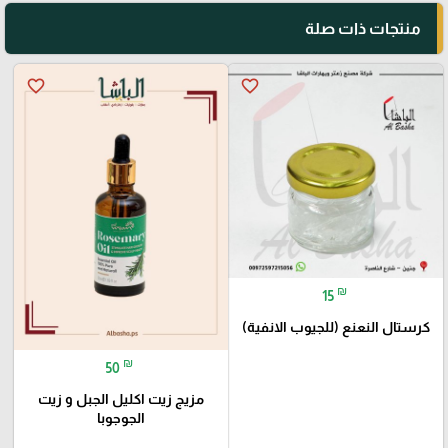
منتجات ذات صلة
favorite_border
favorite_border
₪
15
كرستال النعنع (للجيوب الانفية)
₪
50
مزيج زيت اكليل الجبل و زيت
الجوجوبا