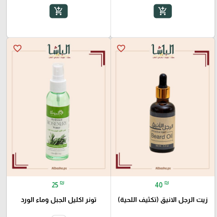
add_shopping_cart
add_shopping_cart
favorite_border
favorite_border
₪
₪
25
40
زيت الرجل الانيق (تكثيف اللحية)
تونر اكليل الجبل وماء الورد