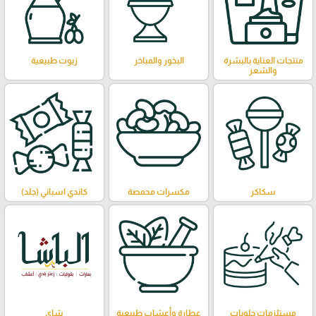
منتجات العناية بالبشرة
البخور والمباخر
زيوت طبيعية
والشعر
سكاكر
مكسرات محمصة
كاندي اسباني (جلد)
مستلزمات حلويات
عطارة وأعشاب طبيعية
شاي