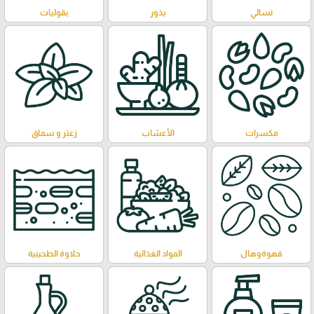
تسالي
بذور
بقوليات
مكسرات
الأعشاب
زعتر و سماق
قهوةوهال
المواد الغذائية
حلاوة الطحينية