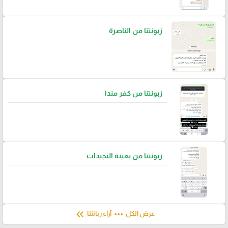
زبونتنا من الناصرة
زبونتنا من كفر مندا
زبونتنا من بعينة النجيدات
keyboard_double_arrow_left
more_horiz
عرض الكل
آراء زبائننا