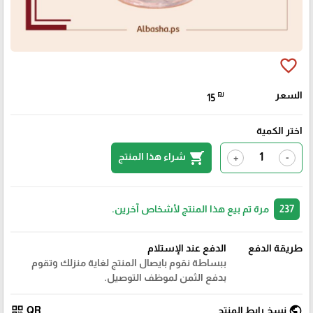
favorite_border
السعر
₪
15
اختر الكمية
shopping_cart
شراء هذا المنتج
+
-
237
مرة تم بيع هذا المنتج لأشخاص آخرين.
طريقة الدفع
الدفع عند الإستلام
ببساطة نقوم بايصال المنتج لغاية منزلك وتقوم
بدفع الثمن لموظف التوصيل.
qr_code
public
نسخ رابط المنتج
QR