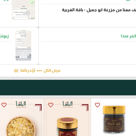
ف معنا من مزرعة ابو جميل - باقة الغربية
كفر مندا
زبونت
keyboard_double_arrow_left
more_horiz
عرض الكل
آراء زبائننا
favorite_border
favorite_border
favorite_border