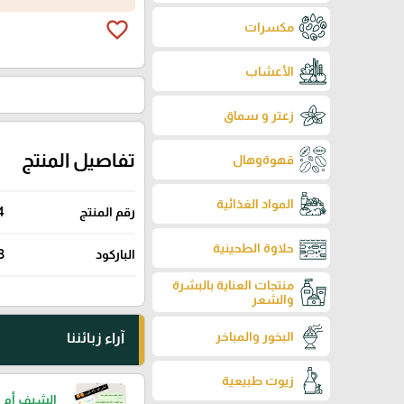
favorite_border
مكسرات
الأعشاب
زعتر و سماق
تفاصيل المنتج
قهوةوهال
المواد الغذائية
رقم المنتج
4
حلاوة الطحينية
الباركود
3
منتجات العناية بالبشرة
والشعر
البخور والمباخر
آراء زبائننا
زيوت طبيعية
الشيف أم 