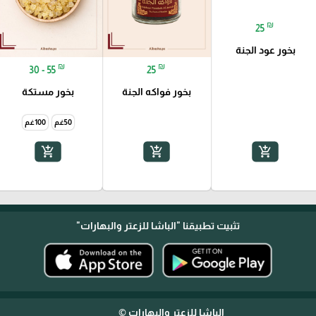
₪
25
بخور عود الجنة
₪
₪
30 - 55
25
بخور فواكه الجنة
بخور مستكة
50غم
100غم
add_shopping_cart
add_shopping_cart
add_shopping_cart
تثبيت تطبيقنا
"الباشا للزعتر والبهارات"
الباشا للزعتر والبهارات ©