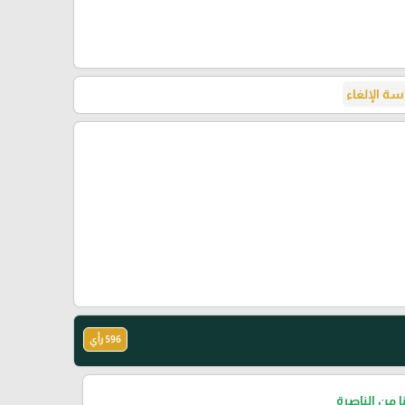
ة الإلغاء
596 رأي
نا من الناصرة