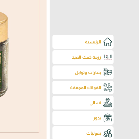
الرئيسية
رزمة كعك العيد
بهارات وتوابل
الفواكه المجففة
تسالي
بذور
بقوليات