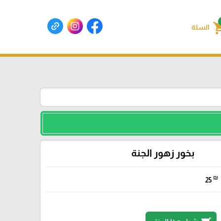
shoppin
السلة
بخور زهور الجنة
₪
25