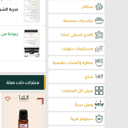
سكاكر
تجربة الشي
مكسرات محمصة
زبونتنا من 
كاندي اسباني (جلد)
مستلزمات حلويات
عطارة وأعشاب طبيعية
شاي
منتجات ذات صلة
عرض كل المنتجات
favorite_border
وصل حديثاً
سيتوفر قريباً