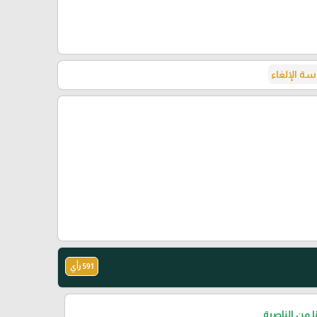
ة الإلغاء
591 رأي
نا من الناصرة