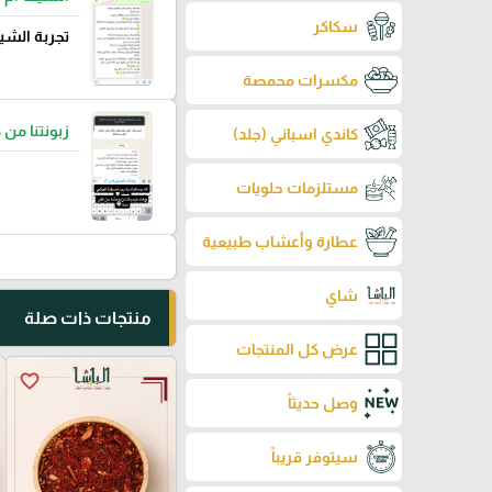
سكاكر
تجربة الشي
مكسرات محمصة
زبونتنا من 
كاندي اسباني (جلد)
مستلزمات حلويات
عطارة وأعشاب طبيعية
شاي
منتجات ذات صلة
عرض كل المنتجات
favorite_border
وصل حديثاً
سيتوفر قريباً