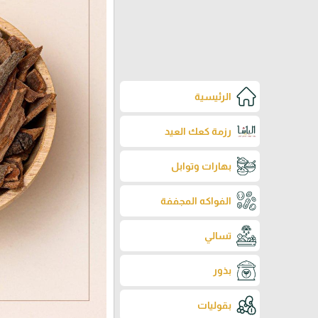
الرئيسية
رزمة كعك العيد
بهارات وتوابل
الفواكه المجففة
تسالي
بذور
بقوليات