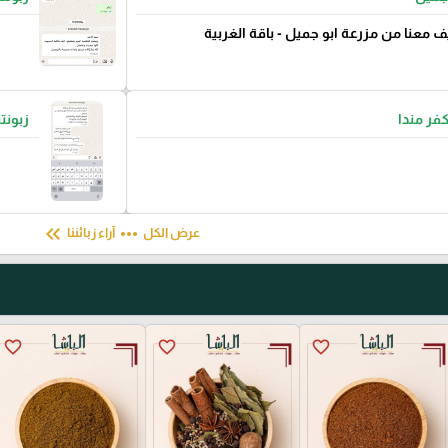
ف معنا من مزرعة ابو جميل - باقة الغربية
كفر مندا
زبونت
keyboard_double_arrow_left
more_horiz
عرض الكل
آراء زبائننا
favorite_border
favorite_border
favorite_border