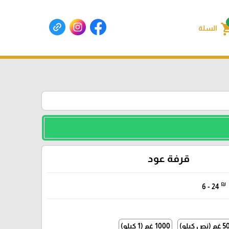
shoppin
السلة
قرفة عود
₪
6 - 24
نص كيلو)
1000 غم (1 كيلو)