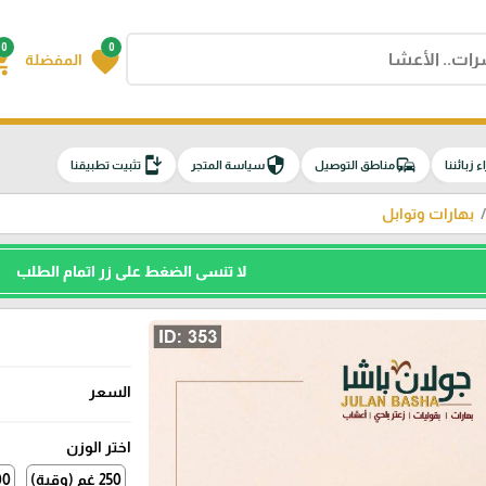
0
0
g_cart
favorite
المفضلة
install_mobile
security
commute
اء زبائننا
مناطق التوصيل
سياسة المتجر
تثبيت تطبيقنا
بهارات وتوابل
لا تنسى الضغط على زر اتمام الطلب
السعر
اختر الوزن
250 غم (وقية)
500 غم (