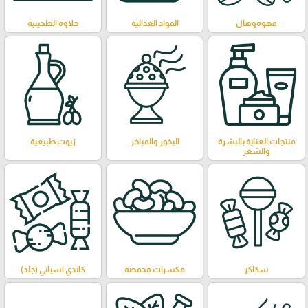
قهوةوهال
المواد الغذائية
حلاوة الطحينية
منتجات العناية بالبشرة
البخور والمباخر
زيوت طبيعية
والشعر
سكاكر
مكسرات محمصة
كاندي اسباني (جلد)