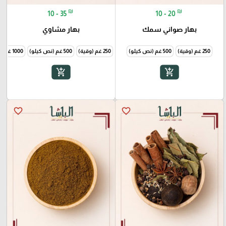
₪
₪
10 - 35
10 - 20
بهار صواني سمك
بهار مشاوي
250 غم (وقية)
500 غم (نص كيلو)
250 غم (وقية)
500 غم (نص كيلو)
1000 غم (1 كيلو)
add_shopping_cart
add_shopping_cart
favorite_border
favorite_border