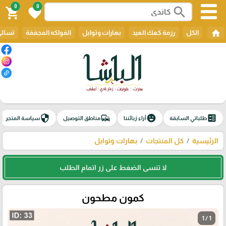
0
0
search
shopping_cart
favorite
home
الكل
رزمة كعك العيد
بهارات وتوابل
الفواكه المجففة
تسالي
security
commute
emoji_emotions
ballot
طلباتي السابقة
آراء زبائننا
مناطق التوصيل
سياسة المتجر
الرئيسية
كل المنتجات
بهارات وتوابل
لا تنسى الضغط على زر اتمام الطلب
كمون مطحون
1 / 1