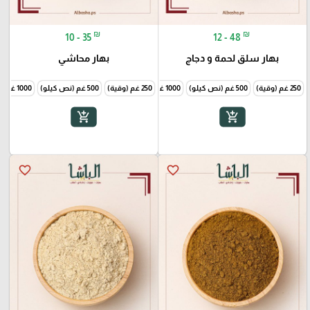
₪
₪
10 - 35
12 - 48
بهار سلق لحمة و دجاج
بهار محاشي
250 غم (وقية)
500 غم (نص كيلو)
1000 غم (1 كيلو)
250 غم (وقية)
500 غم (نص كيلو)
1000 غم (1 كيلو)
add_shopping_cart
add_shopping_cart
favorite_border
favorite_border