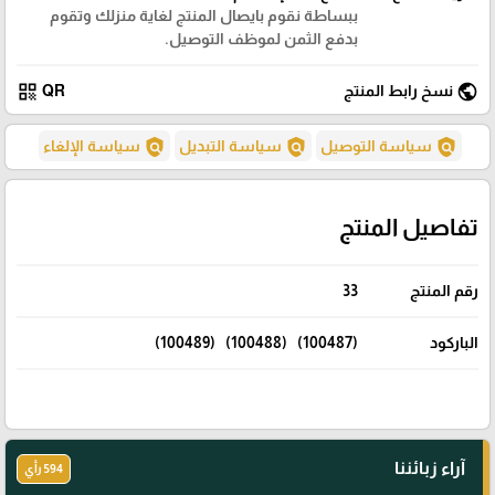
ببساطة نقوم بايصال المنتج لغاية منزلك وتقوم
بدفع الثمن لموظف التوصيل.
qr_code
public
نسخ رابط المنتج
QR
policy
policy
policy
سياسة التوصيل
سياسة التبديل
سياسة الإلغاء
تفاصيل المنتج
رقم المنتج
33
الباركود
(100487) (100488) (100489)
آراء زبائننا
594 رأي