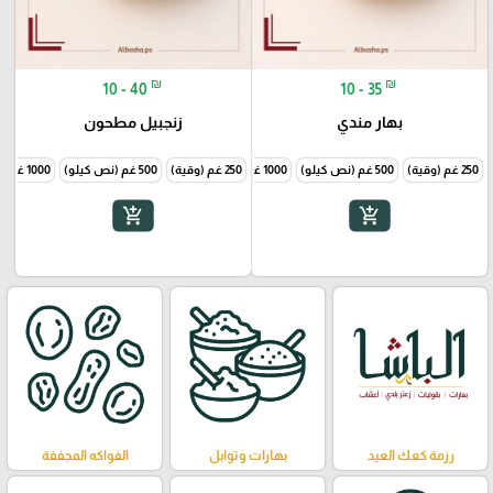
₪
₪
10 - 40
10 - 35
بهار مندي
زنجبيل مطحون
250 غم (وقية)
500 غم (نص كيلو)
1000 غم (1 كيلو)
250 غم (وقية)
500 غم (نص كيلو)
1000 غم (1 كيلو)
add_shopping_cart
add_shopping_cart
رزمة كعك العيد
بهارات وتوابل
الفواكه المجففة