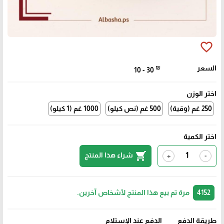
favorite_border
السعر
₪
10 - 30
اختر الوزن
250 غم (وقية)
500 غم (نص كيلو)
1000 غم (1 كيلو)
اختر الكمية
shopping_cart
شراء هذا المنتج
+
-
4152
مرة تم بيع هذا المنتج لأشخاص آخرين.
طريقة الدفع
الدفع عند الإستلام