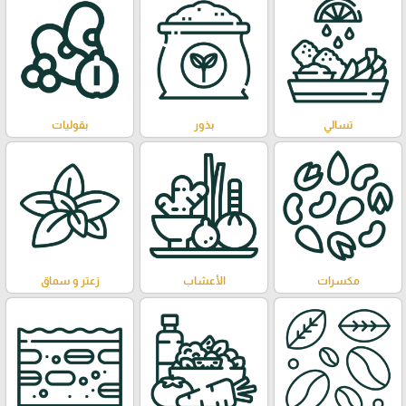
تسالي
بذور
بقوليات
مكسرات
الأعشاب
زعتر و سماق