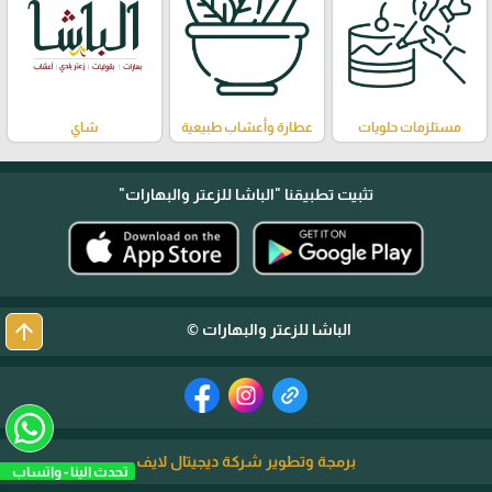
مستلزمات حلويات
عطارة وأعشاب طبيعية
شاي
تثبيت تطبيقنا
"الباشا للزعتر والبهارات"
arrow_upward
الباشا للزعتر والبهارات ©
برمجة وتطوير شركة ديجيتال لايف
تحدث الينا - واتساب