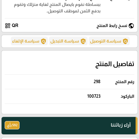
ببساطة نقوم بايصال المنتج لغاية منزلك وتقوم
بدفع الثمن لموظف التوصيل.
qr_code
public
نسخ رابط المنتج
QR
policy
policy
policy
سياسة التوصيل
سياسة التبديل
سياسة الإلغاء
تفاصيل المنتج
رقم المنتج
298
الباركود
100723
آراء زبائننا
592 رأي