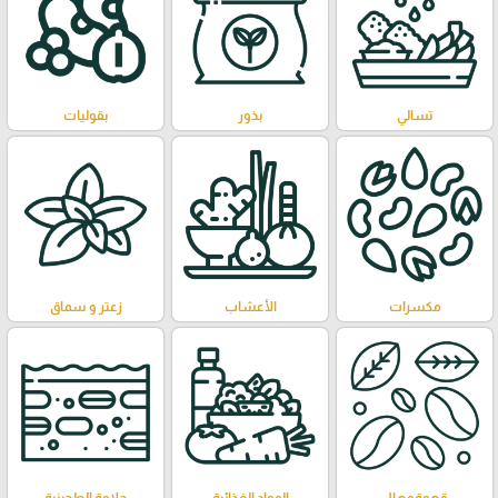
تسالي
بذور
بقوليات
مكسرات
الأعشاب
زعتر و سماق