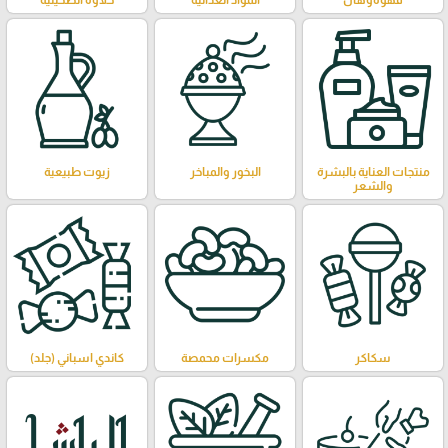
قهوةوهال
المواد الغذائية
حلاوة الطحينية
منتجات العناية بالبشرة
البخور والمباخر
زيوت طبيعية
والشعر
سكاكر
مكسرات محمصة
كاندي اسباني (جلد)