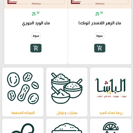
₪
₪
25
25
ماء الزهر اللافندر (تونك)
ماء الورد الجوري
عبوة
عبوة
add_shopping_cart
add_shopping_cart
رزمة كعك العيد
بهارات وتوابل
الفواكه المجففة