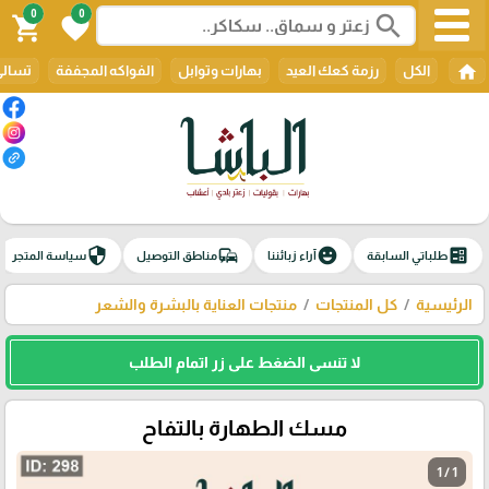
0
0
search
shopping_cart
favorite
home
الكل
رزمة كعك العيد
بهارات وتوابل
الفواكه المجففة
تسالي
security
commute
emoji_emotions
ballot
طلباتي السابقة
آراء زبائننا
مناطق التوصيل
سياسة المتجر
الرئيسية
كل المنتجات
منتجات العناية بالبشرة والشعر
لا تنسى الضغط على زر اتمام الطلب
مسك الطهارة بالتفاح
1 / 1