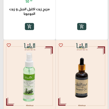
₪
50
مزيج زيت اكليل الجبل و زيت
الجوجوبا
add_shopping_cart
add_shopping_cart
favorite_border
favorite_border