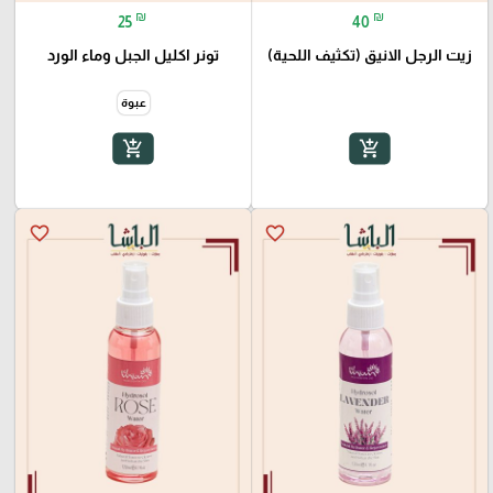
₪
₪
25
40
زيت الرجل الانيق (تكثيف اللحية)
تونر اكليل الجبل وماء الورد
عبوة
add_shopping_cart
add_shopping_cart
favorite_border
favorite_border