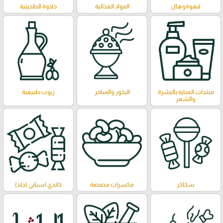
قهوةوهال
المواد الغذائية
حلاوة الطحينية
منتجات العناية بالبشرة
البخور والمباخر
زيوت طبيعية
والشعر
سكاكر
مكسرات محمصة
كاندي اسباني (جلد)