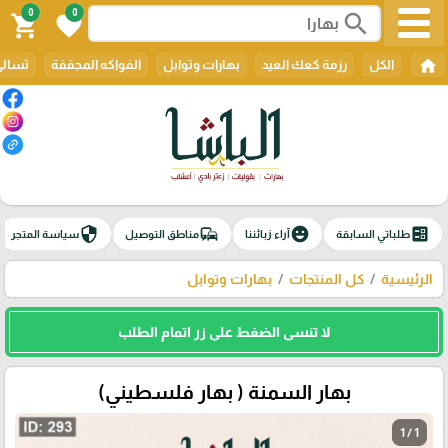
0
0
search
shopping_cart
favorite
home
الكل
رزمة كعك العيد
بهارات وتوابل
الفواكه المجففة
تسالي
security
commute
emoji_emotions
ballot
طلباتي السابقة
آراء زبائننا
مناطق التوصيل
سياسة المتجر
الرئيسية
كل المنتجات
بهارات وتوابل
لا تنسى الضغط على زر اتمام الطلب
بهار السمنة ( بهار فلسطيني)
1 / 1