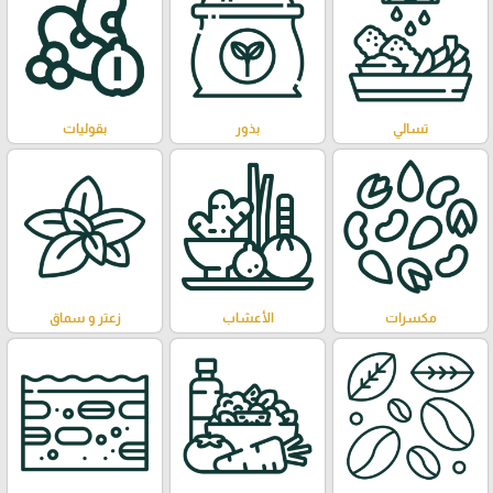
تسالي
بذور
بقوليات
مكسرات
الأعشاب
زعتر و سماق