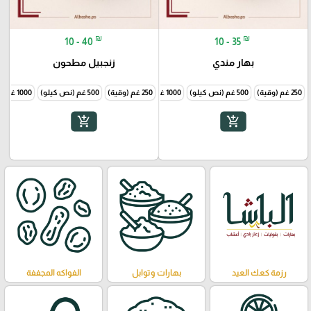
₪
₪
10 - 40
10 - 35
بهار مندي
زنجبيل مطحون
250 غم (وقية)
500 غم (نص كيلو)
1000 غم (1 كيلو)
250 غم (وقية)
500 غم (نص كيلو)
1000 غم (1 كيلو)
add_shopping_cart
add_shopping_cart
رزمة كعك العيد
بهارات وتوابل
الفواكه المجففة