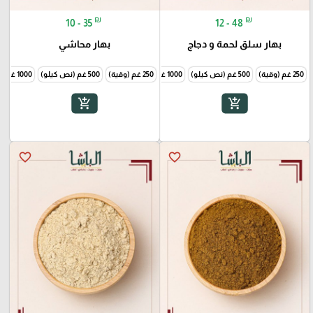
₪
₪
10 - 35
12 - 48
بهار سلق لحمة و دجاج
بهار محاشي
250 غم (وقية)
500 غم (نص كيلو)
1000 غم (1 كيلو)
250 غم (وقية)
500 غم (نص كيلو)
1000 غم (1 كيلو)
add_shopping_cart
add_shopping_cart
favorite_border
favorite_border