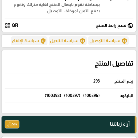
ببساطة نقوم بايصال المنتج لغاية منزلك وتقوم
بدفع الثمن لموظف التوصيل.
qr_code
public
نسخ رابط المنتج
QR
policy
policy
policy
سياسة التوصيل
سياسة التبديل
سياسة الإلغاء
تفاصيل المنتج
رقم المنتج
293
الباركود
(100396) (100397) (100398)
آراء زبائننا
592 رأي