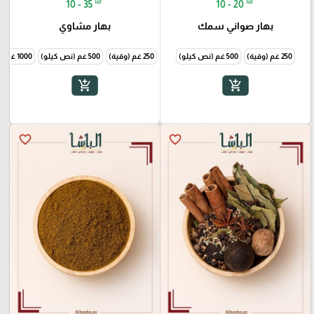
₪
₪
10 - 35
10 - 20
بهار صواني سمك
بهار مشاوي
250 غم (وقية)
500 غم (نص كيلو)
250 غم (وقية)
500 غم (نص كيلو)
1000 غم (1 كيلو)
add_shopping_cart
add_shopping_cart
favorite_border
favorite_border