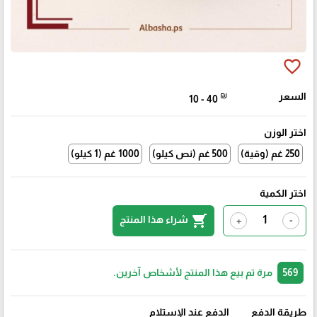
favorite_border
السعر
₪
10 - 40
اختر الوزن
250 غم (وقية)
500 غم (نص كيلو)
1000 غم (1 كيلو)
اختر الكمية
shopping_cart
شراء هذا المنتج
+
-
569
مرة تم بيع هذا المنتج لأشخاص آخرين.
طريقة الدفع
الدفع عند الإستلام