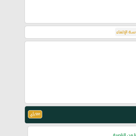
ة الإلغاء
591 رأي
نا من الناصرة