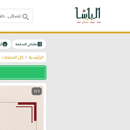
search
emoji_emotions
ballot
طلباتي السابقة
آر
الرئيسية
كل المنتجات
1 / 1