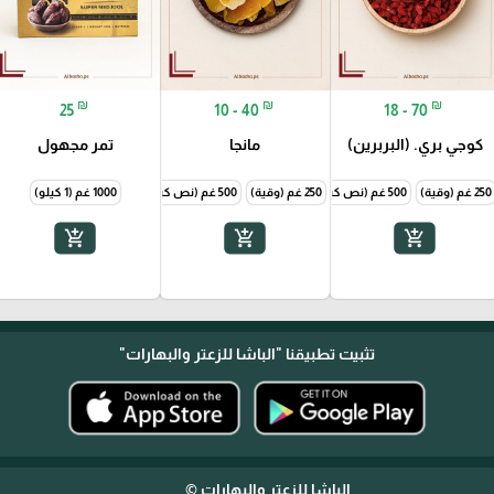
₪
₪
₪
10 - 40
18 - 70
25
كوجي بري. (البربرين)
مانجا
تمر مجهول
250 غم (وقية)
500 غم (نص كيلو)
250 غم (وقية)
1000 غم (1 كيلو)
500 غم (نص كيلو)
1000 غم (1 كيلو)
1000 غم (1 كيلو)
add_shopping_cart
add_shopping_cart
add_shopping_cart
تثبيت تطبيقنا
"الباشا للزعتر والبهارات"
الباشا للزعتر والبهارات ©