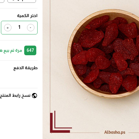
اختر الكمية
+
-
647
مرة تم بيع ه
طريقة الدفع
public
نسخ رابط المنتج