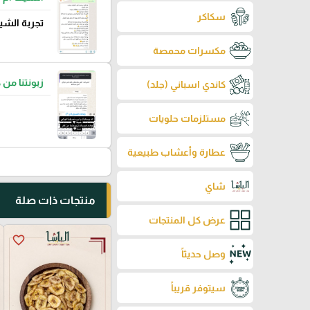
سكاكر
تجربة الشي
مكسرات محمصة
زبونتنا من 
كاندي اسباني (جلد)
مستلزمات حلويات
عطارة وأعشاب طبيعية
شاي
منتجات ذات صلة
عرض كل المنتجات
favorite_border
وصل حديثاً
سيتوفر قريباً