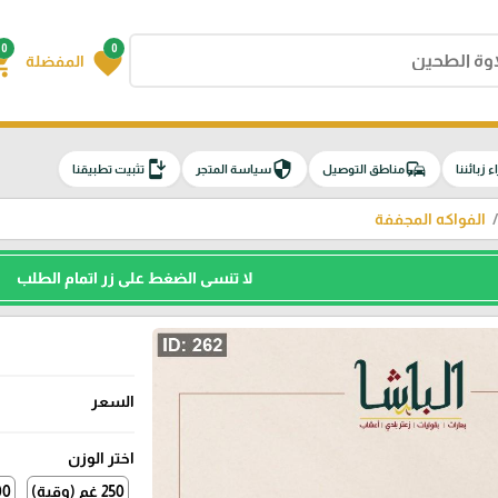
0
0
g_cart
favorite
المفضلة
install_mobile
security
commute
اء زبائننا
مناطق التوصيل
سياسة المتجر
تثبيت تطبيقنا
الفواكه المجففة
لا تنسى الضغط على زر اتمام الطلب
السعر
اختر الوزن
250 غم (وقية)
500 غم (