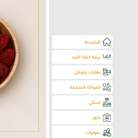
الرئيسية
رزمة كعك العيد
بهارات وتوابل
الفواكه المجففة
تسالي
بذور
بقوليات