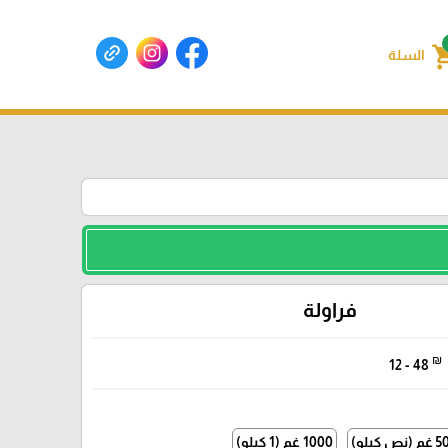
shoppin
السلة
فراولة
₪
12 - 48
نص كيلو)
1000 غم (1 كيلو)