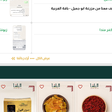
ف معنا من مزرعة ابو جميل - باقة الغربية
كفر مندا
زبونت
keyboard_double_arrow_left
more_horiz
عرض الكل
آراء زبائننا
favorite_border
favorite_border
favorite_border