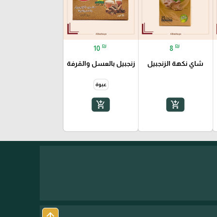
₪
₪
10
8
شاي نكهة الزنجبيل
زنجبيل بالعسل والقرفة
عبوة
add_shopping_cart
add_shopping_cart
arrow_upward