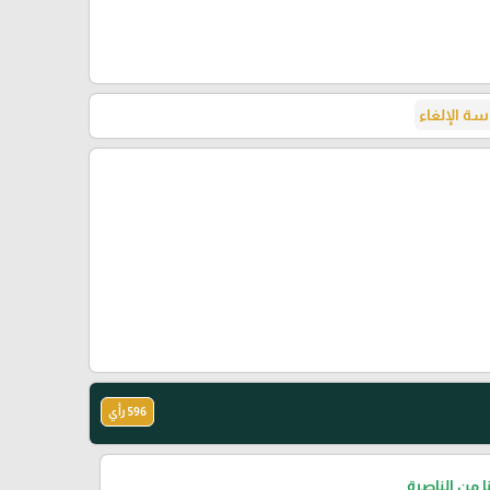
ة الإلغاء
596 رأي
نا من الناصرة