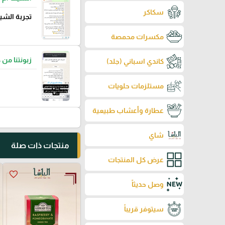
سكاكر
تجربة الشي
مكسرات محمصة
زبونتنا من 
كاندي اسباني (جلد)
مستلزمات حلويات
عطارة وأعشاب طبيعية
شاي
منتجات ذات صلة
عرض كل المنتجات
favorite_border
وصل حديثاً
سيتوفر قريباً