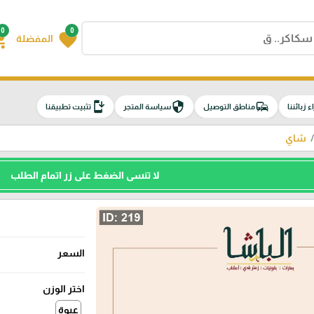
0
0
g_cart
favorite
المفضلة
install_mobile
security
commute
اء زبائننا
مناطق التوصيل
سياسة المتجر
تثبيت تطبيقنا
شاي
لا تنسى الضغط على زر اتمام الطلب
السعر
اختر الوزن
عبوة