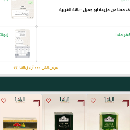
ف معنا من مزرعة ابو جميل - باقة الغربية
كفر مندا
زبونت
keyboard_double_arrow_left
more_horiz
عرض الكل
آراء زبائننا
favorite_border
favorite_border
favorite_border