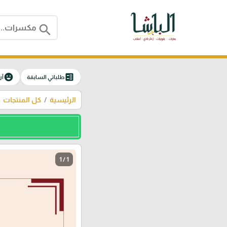
search
emoji_emotions
ballot
طلباتي السابقة
آر
الرئيسية
كل المنتجات
1 / 1