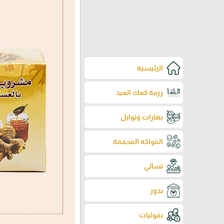
الرئيسية
رزمة كعك العيد
بهارات وتوابل
الفواكه المجففة
تسالي
بذور
بقوليات