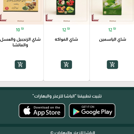
₪
₪
₪
10
12
12
شاي الياسمين
شاي الفواكه
شاي الزنجبيل والعسل
والماتشا
add_shopping_cart
add_shopping_cart
add_shopping_cart
تثبيت تطبيقنا
"الباشا للزعتر والبهارات"
الباشا للزعتر والبهارات ©