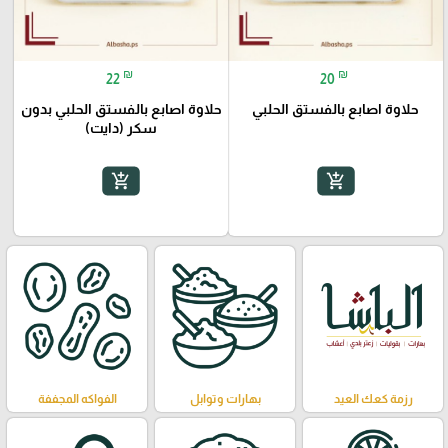
₪
₪
22
20
حلاوة اصابع بالفستق الحلبي
حلاوة اصابع بالفستق الحلبي بدون
سكر (دايت)
add_shopping_cart
add_shopping_cart
رزمة كعك العيد
بهارات وتوابل
الفواكه المجففة