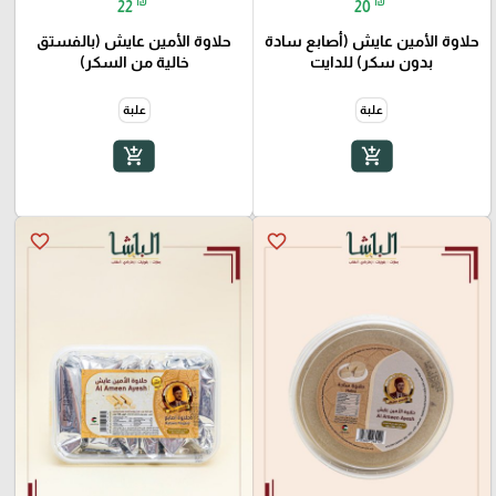
₪
₪
22
20
حلاوة الأمين عايش (أصابع سادة
حلاوة الأمين عايش (بالفستق
بدون سكر) للدايت
خالية من السكر)
علبة
علبة
add_shopping_cart
add_shopping_cart
favorite_border
favorite_border