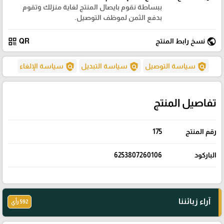
ببساطة نقوم بايصال المنتج لغاية منزلك وتقوم
بدفع الثمن لموظف التوصيل.
qr_code
public
نسخ رابط المنتج
QR
policy
policy
policy
سياسة التوصيل
سياسة التبديل
سياسة الإلغاء
تفاصيل المنتج
رقم المنتج
175
الباركود
6253807260106
آراء زبائننا
592 رأي