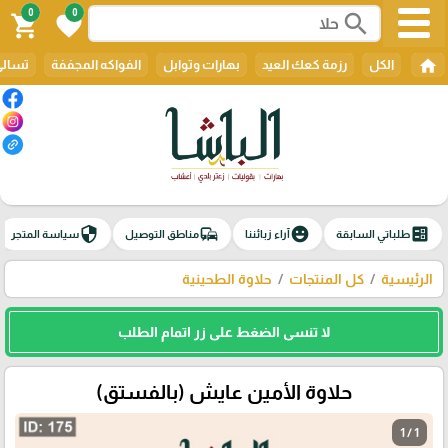
0
0
search
shopping_cart
favorite
home
الكل
رزمة كعك العيد
بهارات وتوابل
الفواكه المجففة
تسالي
security
commute
emoji_emotions
ballot
طلباتي السابقة
آراء زبائننا
مناطق التوصيل
سياسة المتجر
الرئيسية
كل المنتجات
حلاوة الطحينية
لا تنسى الضغط على زر اتمام الطلب
حلاوة الأمين عايش (بالفستق)
1 / 1