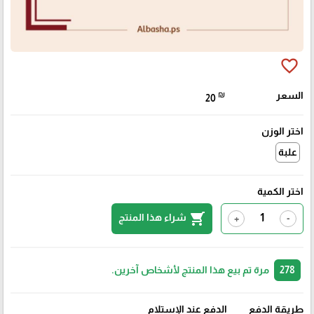
favorite_border
السعر
₪
20
اختر الوزن
علبة
اختر الكمية
shopping_cart
شراء هذا المنتج
+
-
278
مرة تم بيع هذا المنتج لأشخاص آخرين.
طريقة الدفع
الدفع عند الإستلام