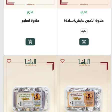
₪
₪
15
13
حلاوة الأمين عايش(سادة)
حلاوة اصابع
علبة
add_shopping_cart
add_shopping_cart
favorite_border
favorite_border