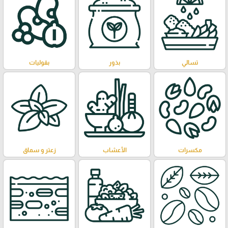
تسالي
بذور
بقوليات
مكسرات
الأعشاب
زعتر و سماق