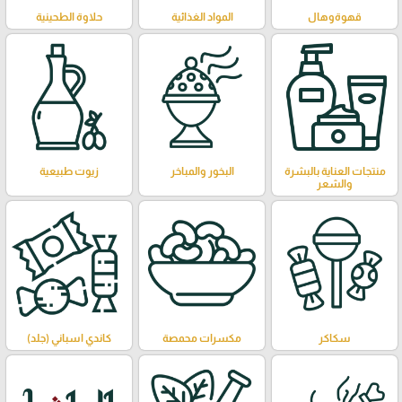
قهوةوهال
المواد الغذائية
حلاوة الطحينية
منتجات العناية بالبشرة
البخور والمباخر
زيوت طبيعية
والشعر
سكاكر
مكسرات محمصة
كاندي اسباني (جلد)