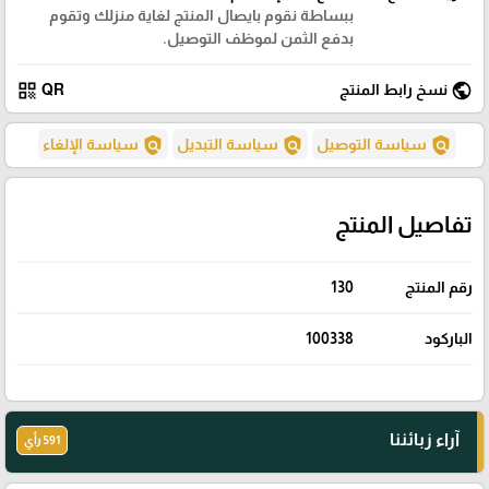
ببساطة نقوم بايصال المنتج لغاية منزلك وتقوم
بدفع الثمن لموظف التوصيل.
qr_code
public
نسخ رابط المنتج
QR
policy
policy
policy
سياسة التوصيل
سياسة التبديل
سياسة الإلغاء
تفاصيل المنتج
رقم المنتج
130
الباركود
100338
آراء زبائننا
591 رأي