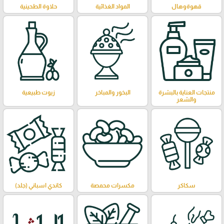
قهوةوهال
المواد الغذائية
حلاوة الطحينية
منتجات العناية بالبشرة
البخور والمباخر
زيوت طبيعية
والشعر
سكاكر
مكسرات محمصة
كاندي اسباني (جلد)