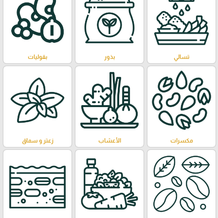
تسالي
بذور
بقوليات
مكسرات
الأعشاب
زعتر و سماق